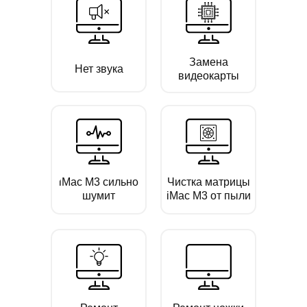
Замена
Нет звука
видеокарты
iMac M3 сильно
Чистка матрицы
шумит
iMac M3 от пыли