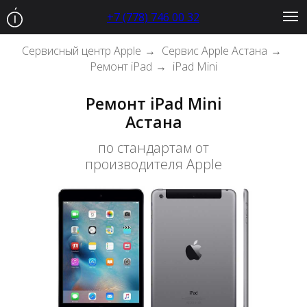
+7 (778) 746 00 32
Сервисный центр Apple
Сервис Apple Астана
→
→
Ремонт iPad
iPad Mini
→
Ремонт iPad Mini
Астана
по стандартам от
производителя Apple
А
+7 (727) 339 99 12
Ремонт MacBook
Ремонт iMac
Ремонт iPhone
Ремонт iPa
Р
+7 (778) 746 00 32
+7 (727) 339 99 12